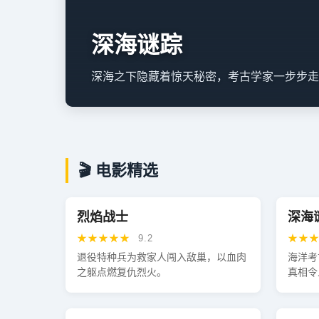
深海谜踪
深海之下隐藏着惊天秘密，考古学家一步步走
🎬 电影精选
热播
烈焰战士
深海
★★★★★
★★
9.2
退役特种兵为救家人闯入敌巢，以血肉
海洋考
之躯点燃复仇烈火。
真相令