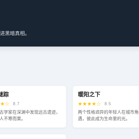
进黑暗真相。
谜踪
暖阳之下
★★☆
★★★★☆
8.7
8.5
古学家在深渊中发现远古遗迹，
两个性格迥异的年轻人在城市角
人不寒而栗。
遇，彼此成为生命里的光。