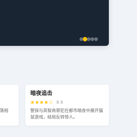
暗夜追击
★★★★☆
8.9
落相
警探与高智商罪犯在都市暗夜中展开猫
鼠游戏，结局反转惊人。