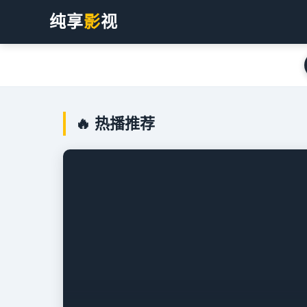
纯享
影
视
🔥 热播推荐