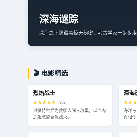
深海谜踪
深海之下隐藏着惊天秘密，考古学家一步步走
🎬 电影精选
热播
烈焰战士
深海
★★★★★
★★
9.2
退役特种兵为救家人闯入敌巢，以血肉
海洋考
之躯点燃复仇烈火。
真相令