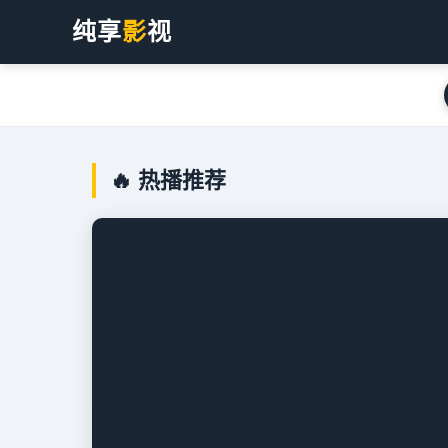
纯享
影
视
🔥 热播推荐